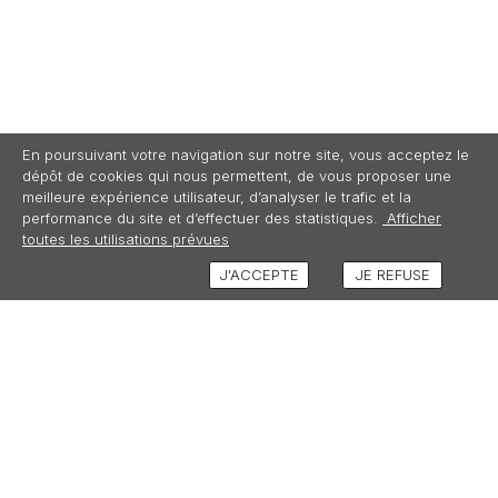
En poursuivant votre navigation sur notre site, vous acceptez le
dépôt de cookies qui nous permettent, de vous proposer une
meilleure expérience utilisateur, d’analyser le trafic et la
performance du site et d’effectuer des statistiques.
Afficher
toutes les utilisations prévues
J'ACCEPTE
JE REFUSE
AVIS (1)