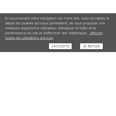
En poursuivant votre navigation sur notre site, vous acceptez le
dépôt de cookies qui nous permettent, de vous proposer une
meilleure expérience utilisateur, d’analyser le trafic et la
performance du site et d’effectuer des statistiques.
Afficher
toutes les utilisations prévues
J'ACCEPTE
JE REFUSE
DESCRIPTION