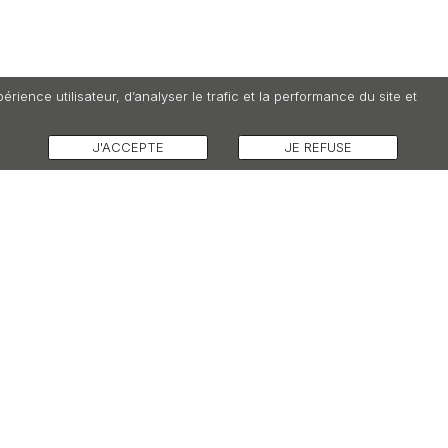
ence utilisateur, d’analyser le trafic et la performance du site et
J'ACCEPTE
JE REFUSE