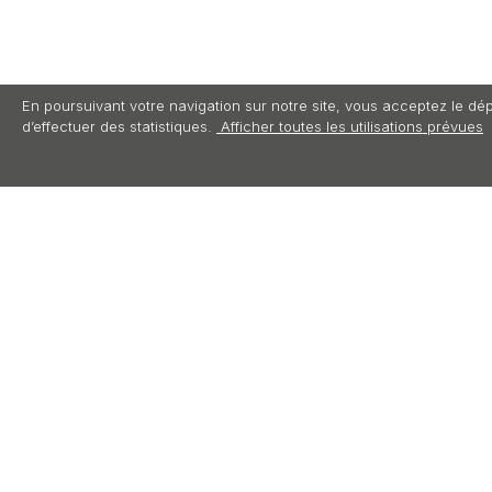
En poursuivant votre navigation sur notre site, vous acceptez le dép
d’effectuer des statistiques.
Afficher toutes les utilisations prévues
DESCRIPTION