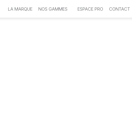
LA MARQUE
NOS GAMMES
ESPACE PRO
CONTACT
Sublimo Enfants
Douceur Nature
Coiffants & Styling
Natural CC
Instant T
Or Infin