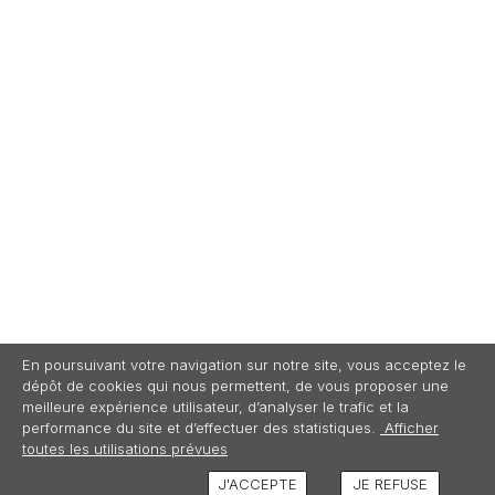
En poursuivant votre navigation sur notre site, vous acceptez le
dépôt de cookies qui nous permettent, de vous proposer une
meilleure expérience utilisateur, d’analyser le trafic et la
performance du site et d’effectuer des statistiques.
Afficher
toutes les utilisations prévues
J'ACCEPTE
JE REFUSE