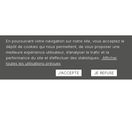
En poursuivant votre navigation sur notre site, vous acceptez le
dépôt de cookies qui nous permettent, de vous proposer une
meilleure expérience utilisateur, d’analyser le trafic et la
performance du site et d’effectuer des statistiques.
Afficher
toutes les utilisations prévues
J'ACCEPTE
JE REFUSE
AVIS (3)