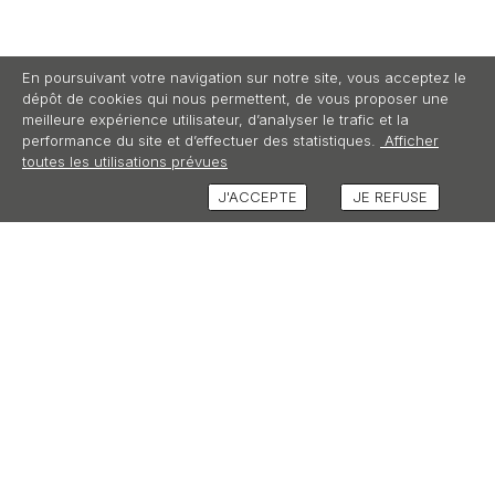
En poursuivant votre navigation sur notre site, vous acceptez le
dépôt de cookies qui nous permettent, de vous proposer une
meilleure expérience utilisateur, d’analyser le trafic et la
performance du site et d’effectuer des statistiques.
Afficher
toutes les utilisations prévues
J'ACCEPTE
JE REFUSE
DESCRIPTION